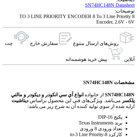
SN74HC148N Datasheet
توضیحات:
8 TO 3 LINE PRIORITY ENCODER 8 To 3 Line Priority
Encoder, 2.6V - 6V
روش‌های ارسال‌ متنوع
سفارش خارج
چت
آنلاین
پیش خرید هوشمندانه
مشخصات SN74HC148N
SN74HC148N
از خانواده
انواع آي سي انکودر و ديکودر و مالتي
پلکسر
می‌باشد. ویژگی‌های فنی این محصول براساس
دیتاشیت
ارایه شده از سوی تولید کننده آن به شرح زیر می باشد:
پکیج DIP-16
برند Texas Instruments
تعداد ورودی 8 ورودی
کارکرد 8-to-3 Line Priority