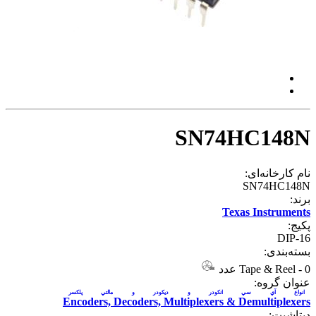
SN74HC148N
نام کارخانه‌ای:
SN74HC148N
برند:
Texas Instruments
پکیج:
DIP-16
بسته‌بندی:
0 عدد
-
Tape & Reel
عنوان گروه:
انواع آي سي انکودر و ديکودر و مالتي پلکسر
Encoders, Decoders, Multiplexers & Demultiplexers
دیتاشیت: