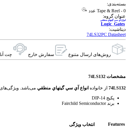
بسته‌بندی:
0 عدد
-
Tape & Reel
عنوان گروه:
انواع آي سي گيتهاي منطقي
Logic Gates
دیتاشیت:
74LS32PC Datasheet
روش‌های ارسال‌ متنوع
سفارش خارج
چت آنل
مشخصات 74LS132
74LS132
از خانواده
انواع آي سي گيتهاي منطقي
می‌باشد. ویژگی‌های فنی این محصول براساس
پکیج DIP-14
برند Fairchild Semiconductor
Features
انتخاب ویژگی