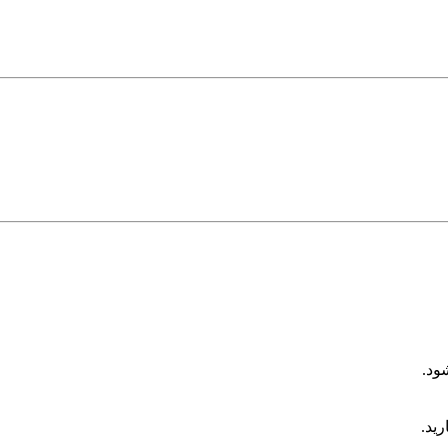
ود.
رید.