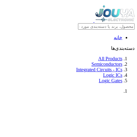
خانه
دسته‌بندی‌ها
All Products
Semiconductors
Integrated Circuits - ICs
Logic ICs
Logic Gates