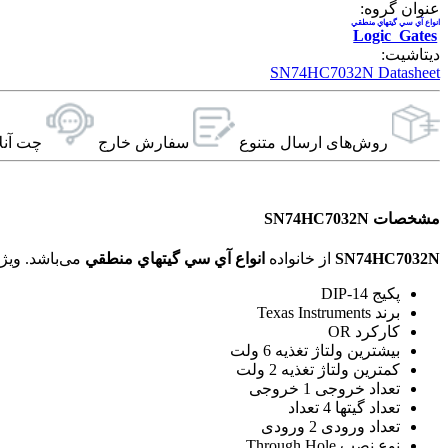
عنوان گروه:
انواع آي سي گيتهاي منطقي
Logic Gates
دیتاشیت:
SN74HC7032N Datasheet
روش‌های ارسال‌ متنوع
سفارش خارج
چت آنل
مشخصات SN74HC7032N
SN74HC7032N
از خانواده
انواع آي سي گيتهاي منطقي
می‌باشد. ویژگی‌های فنی این محصول براساس
پکیج DIP-14
برند Texas Instruments
کارکرد OR
بیشترین ولتاژ تغذیه 6 ولت
کمترین ولتاژ تغذیه 2 ولت
تعداد خروجی 1 خروجی
تعداد گیتها 4 تعداد
تعداد ورودی 2 ورودی
نوع نصب Through Hole