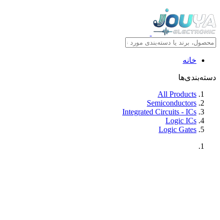
خانه
دسته‌بندی‌ها
All Products
Semiconductors
Integrated Circuits - ICs
Logic ICs
Logic Gates