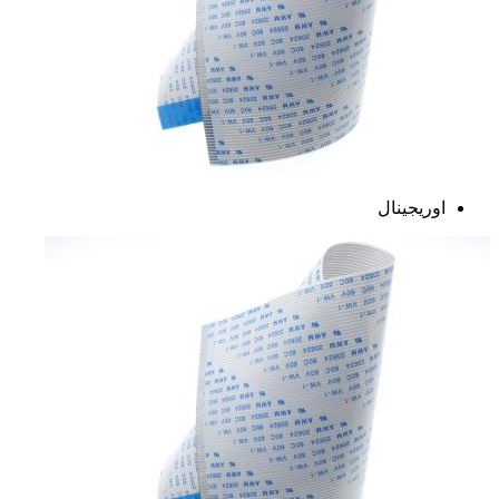
اوریجینال