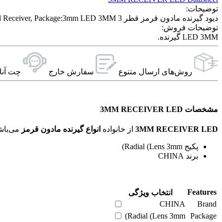
توضیحات:
دیود گیرنده مادون قرمز قطر 3 Light Emitting Diode ; Infrared Receiver, Package:3mm LED 3MM گیرنده.
توضیحات فروش:
LED 3MM گیرنده.
روش‌های ارسال‌ متنوع
سفارش خارج
چت آنل
مشخصات 3MM RECEIVER LED
3MM RECEIVER LED
از خانواده
انواع گيرنده مادون قرمز
می‌باشد. ویژگی‌های فنی این محصول براساس
پکیج Radial (Lens 3mm)
برند CHINA
Features
انتخاب ویژگی
CHINA
Brand
Radial (Lens 3mm)
Package