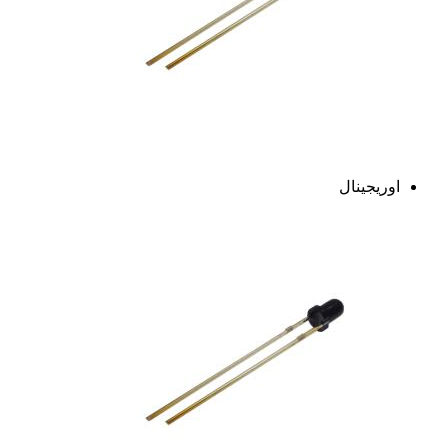
اوریجینال