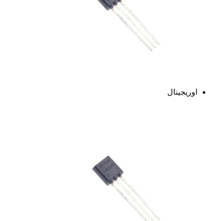
اوریجینال