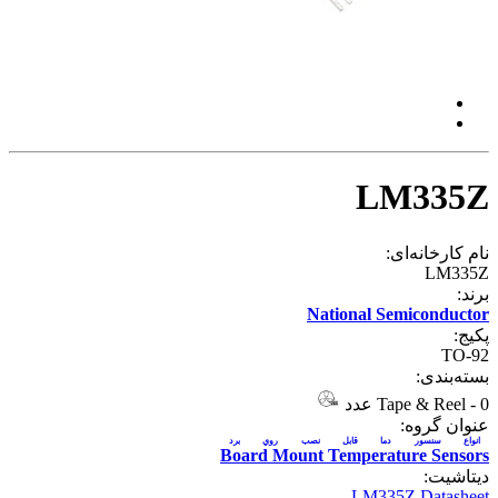
LM335Z
نام کارخانه‌ای:
LM335Z
برند:
National Semiconductor
پکیج:
TO-92
بسته‌بندی:
0 عدد
-
Tape & Reel
عنوان گروه:
انواع سنسور دما قابل نصب روي برد
Board Mount Temperature Sensors
دیتاشیت:
LM335Z Datasheet