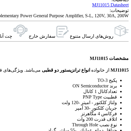
MJ11015 Datasheet
توضیحات:
ementary Power General Purpose Amplifier, S-L, 120V, 30A, 200W
روش‌های ارسال‌ متنوع
سفارش خارج
چت آنل
مشخصات MJ11015
MJ11015
از خانواده
انواع ترانزیستور دو قطبی
می‌باشد. ویژگی‌های فنی این محصول براساس
پکیج TO-3
برند ON Semiconductor
تعدادکانال 1 کانال
قطبیت PNP Type
ولتاژ کلکتور - امیتر -120 ولت
جریان کلکتور -30 آمپر
فرکانس 4 مگاهرتز
اتلاف قدرت 200 وات
نوع نصب Through Hole
حداقل دمای عملیاتی -55 سانتی گراد