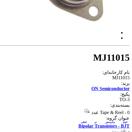
MJ11015
نام کارخانه‌ای:
MJ11015
برند:
ON Semiconductor
پکیج:
TO-3
بسته‌بندی:
0 عدد
-
Tape & Reel
عنوان گروه:
انواع ترانزیستور دو قطبی
Bipolar Transistors - BJT
دیتاشیت: