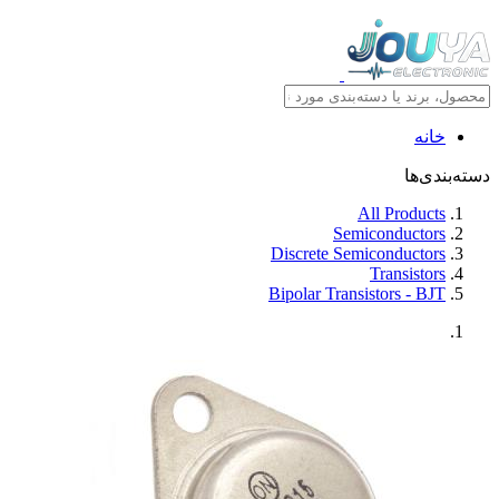
خانه
دسته‌بندی‌ها
All Products
Semiconductors
Discrete Semiconductors
Transistors
Bipolar Transistors - BJT