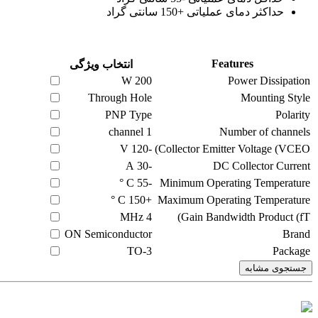
حداکثر دمای عملیاتی +150 سانتی گراد
Features
انتخاب ویژگی
W
200
Power Dissipation
Through Hole
Mounting Style
PNP Type
Polarity
channel
1
Number of channels
V
-120
Collector Emitter Voltage (VCEO)
A
-30
DC Collector Current
C °
-55
Minimum Operating Temperature
C °
+150
Maximum Operating Temperature
MHz
4
Gain Bandwidth Product (fT)
ON Semiconductor
Brand
TO-3
Package
جستجوی مشابه