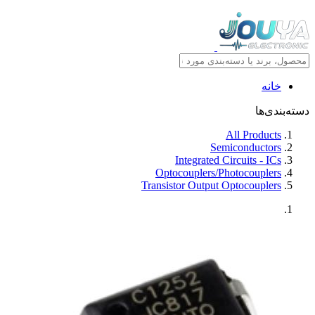
خانه
دسته‌بندی‌ها
All Products
Semiconductors
Integrated Circuits - ICs
Optocouplers/Photocouplers
Transistor Output Optocouplers