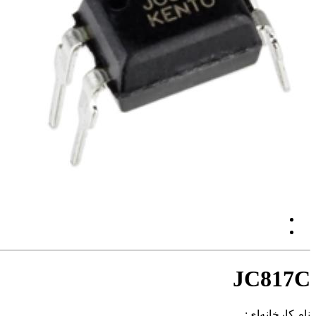
JC817C
نام کارخانه‌ای: