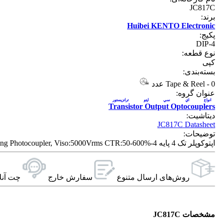
JC817C
برند:
Huibei KENTO Electronic
پکیج:
DIP-4
نوع قطعه:
کپی
بسته‌بندی:
0 عدد
-
Tape & Reel
عنوان گروه:
انواع اي سي اپتو ترانزيستور
Transistor Output Optocouplers
دیتاشیت:
JC817C Datasheet
توضیحات:
اپتوکوپلر تک 4 پایه 4-Pin, 1-Channel High Density Mounting Photocoupler, Viso:5000Vrms CTR:50-600%
روش‌های ارسال‌ متنوع
سفارش خارج
چت آنل
مشخصات JC817C