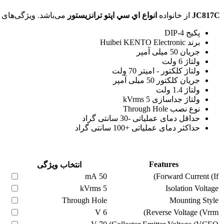
JC817C
از خانواده
انواع اي سي اپتو ترانزيستور
می‌باشد. ویژگی‌های فنی این محصول براساس
پکیج DIP-4
برند Huibei KENTO Electronic
جریان 50 میلی آمپر
ولتاژ 6 ولت
ولتاژ کلکتور - امیتر 70 ولت
جریان کلکتور 50 میلی آمپر
ولتاژ 1.4 ولت
ولتاژ جداسازی 5 kVrms
نوع نصب Through Hole
حداقل دمای عملیاتی -30 سانتی گراد
حداکثر دمای عملیاتی +100 سانتی گراد
Features
انتخاب ویژگی
mA
50
Forward Current (If)
5 kVrms
Isolation Voltage
Through Hole
Mounting Style
V
6
Reverse Voltage (Vrrm)