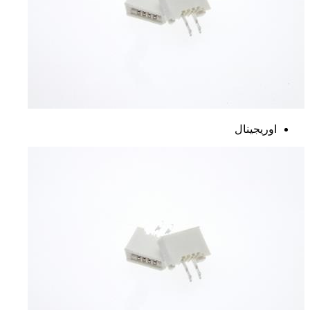
اوریجینال