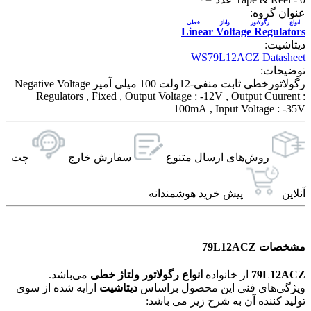
عنوان گروه:
انواع رگولاتور ولتاژ خطی
Linear Voltage Regulators
دیتاشیت:
WS79L12ACZ Datasheet
توضیحات:
رگولاتورخطی ثابت منفی-12ولت 100 میلی آمپر Negative Voltage
Regulators , Fixed , Output Voltage : -12V , Output Cuurent :
100mA , Input Voltage : -35V
روش‌های ارسال‌ متنوع
سفارش خارج
چت
آنلاین
پیش خرید هوشمندانه
مشخصات 79L12ACZ
79L12ACZ
از خانواده
انواع رگولاتور ولتاژ خطی
می‌باشد.
ویژگی‌های فنی این محصول براساس
دیتاشیت
ارایه شده از سوی
تولید کننده آن به شرح زیر می باشد: