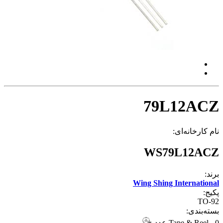
79L12ACZ
نام کارخانه‌ای:
WS79L12ACZ
برند:
Wing Shing International
پکیج:
TO-92
بسته‌بندی:
0 عدد
-
Tape & Reel