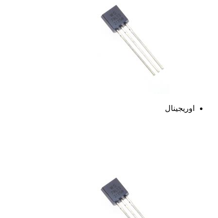
اوریجینال