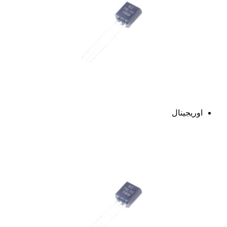
اوریجینال