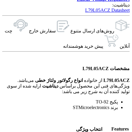
دیتاشیت:
L79L05ACZ Datasheet
روش‌های ارسال‌ متنوع
سفارش خارج
چت
آنلاین
پیش خرید هوشمندانه
مشخصات L79L05ACZ
L79L05ACZ
از خانواده
انواع رگولاتور ولتاژ خطی
می‌باشد.
ویژگی‌های فنی این محصول براساس
دیتاشیت
ارایه شده از سوی
تولید کننده آن به شرح زیر می باشد:
پکیج TO-92
برند STMicroelectronics
Features
انتخاب ویژگی