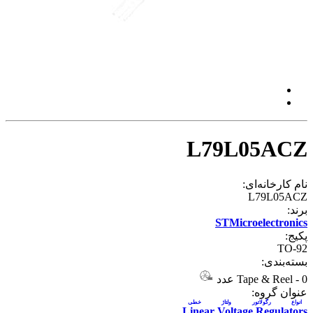
L79L05ACZ
نام کارخانه‌ای:
L79L05ACZ
برند:
STMicroelectronics
پکیج:
TO-92
بسته‌بندی:
0 عدد
-
Tape & Reel
عنوان گروه:
انواع رگولاتور ولتاژ خطی
Linear Voltage Regulators