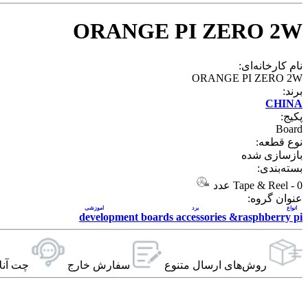
ORANGE PI ZERO 2W
نام کارخانه‌ای:
ORANGE PI ZERO 2W
برند:
CHINA
پکیج:
Board
نوع قطعه:
بازسازی شده
بسته‌بندی:
0 عدد
-
Tape & Reel
عنوان گروه:
انواع برد اموزشی
development boards accessories &rasphberry pi
روش‌های ارسال‌ متنوع
سفارش خارج
چت آنل