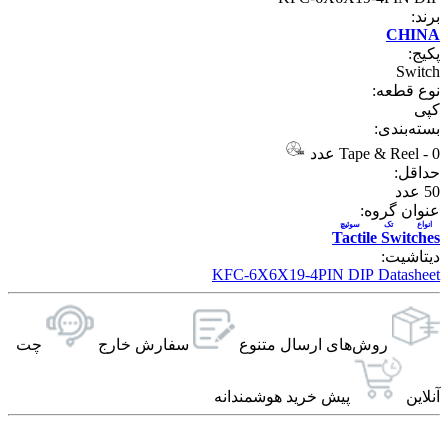
برند:
CHINA
پکیج:
Switch
نوع قطعه:
کپی
بسته‌بندی:
0 عدد
-
Tape & Reel
حداقل:
50
عدد
عنوان گروه:
انواع تک سوئيچ
Tactile Switches
دیتاشیت:
KFC-6X6X19-4PIN DIP Datasheet
روش‌های ارسال‌ متنوع
سفارش خارج
چت
آنلاین
پیش خرید هوشمندانه