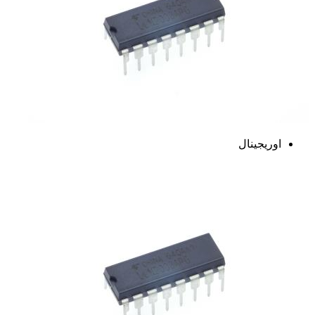
اوریجینال