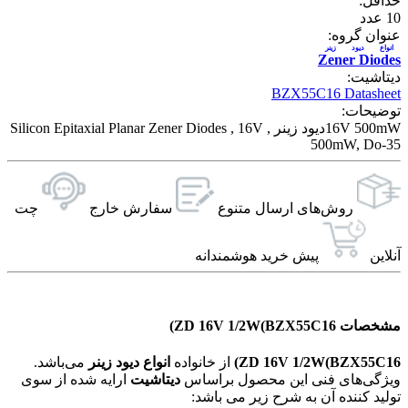
حداقل:
10
عدد
عنوان گروه:
انواع ديود زينر
Zener Diodes
دیتاشیت:
BZX55C16 Datasheet
توضیحات:
16V 500mWدیود زینر Silicon Epitaxial Planar Zener Diodes , 16V ,
500mW, Do-35
روش‌های ارسال‌ متنوع
سفارش خارج
چت
آنلاین
پیش خرید هوشمندانه
مشخصات ZD 16V 1/2W(BZX55C16)
ZD 16V 1/2W(BZX55C16)
از خانواده
انواع ديود زينر
می‌باشد.
ویژگی‌های فنی این محصول براساس
دیتاشیت
ارایه شده از سوی
تولید کننده آن به شرح زیر می باشد: