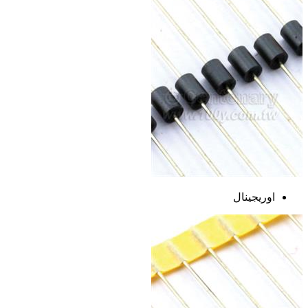
اوریجینال