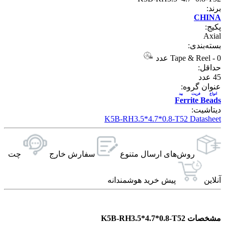
برند:
CHINA
پکیج:
Axial
بسته‌بندی:
0 عدد
-
Tape & Reel
حداقل:
45
عدد
عنوان گروه:
انواع فریت بید
Ferrite Beads
دیتاشیت:
K5B-RH3.5*4.7*0.8-T52 Datasheet
روش‌های ارسال‌ متنوع
سفارش خارج
چت
آنلاین
پیش خرید هوشمندانه
مشخصات K5B-RH3.5*4.7*0.8-T52