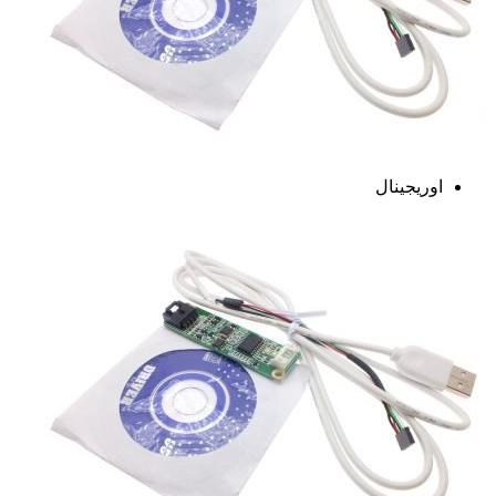
اوریجینال