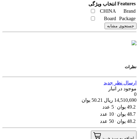
Features
انتخاب ویژگی
CHINA
Brand
Board
Package
جستجوی مشابه
نظرات
ارسال نظر جدید
موجود در انبار
0
14,510,690
ریال
50.21
یوان
49.2
یوان
5 عدد
48.7
یوان
10 عدد
48.2
یوان
50 عدد
اضافه به سبد خرید