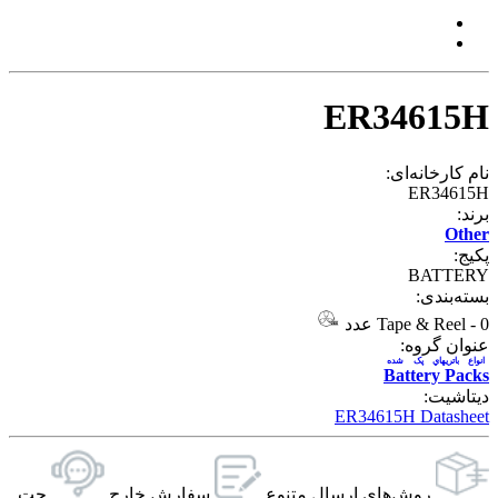
ER34615H
نام کارخانه‌ای:
ER34615H
برند:
Other
پکیج:
BATTERY
بسته‌بندی:
0 عدد
-
Tape & Reel
عنوان گروه:
انواع باتريهاي پک شده
Battery Packs
دیتاشیت:
ER34615H Datasheet
روش‌های ارسال‌ متنوع
سفارش خارج
چت