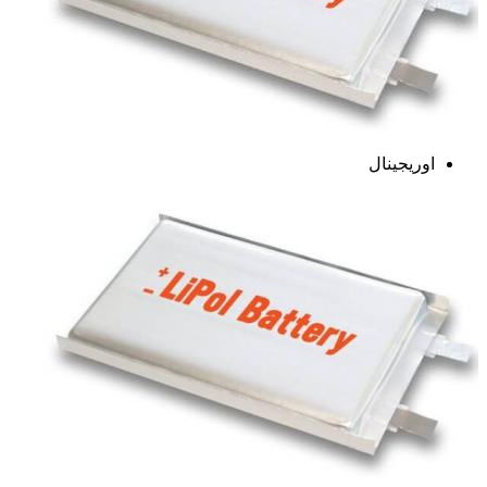
اوریجینال