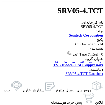
SRV05-4.TCT
نام کارخانه‌ای:
SRV05-4.TCT
برند:
Semtech Corporation
پکیج:
SOT-23-6 (SC-74)
بسته‌بندی:
0 عدد
-
Tape & Reel
عنوان گروه:
انواع دیود خنثی ساز ولتاژ گذرا
TVS Diodes / ESD Suppressors
دیتاشیت:
SRV05-4.TCT Datasheet
روش‌های ارسال‌ متنوع
سفارش خارج
چت
آنلاین
پیش خرید هوشمندانه