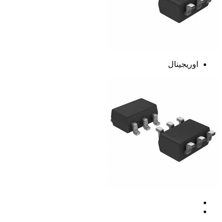
اوریجینال