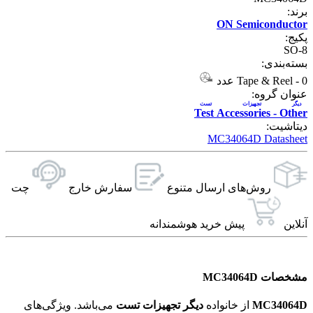
برند:
ON Semiconductor
پکیج:
SO-8
بسته‌بندی:
0 عدد
-
Tape & Reel
عنوان گروه:
ديگر تجهيزات تست
Test Accessories - Other
دیتاشیت:
MC34064D Datasheet
روش‌های ارسال‌ متنوع
سفارش خارج
چت
آنلاین
پیش خرید هوشمندانه
مشخصات MC34064D
MC34064D
از خانواده
ديگر تجهيزات تست
می‌باشد. ویژگی‌های