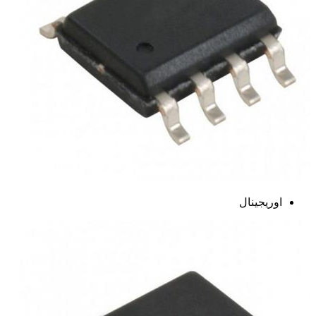
اوریجینال