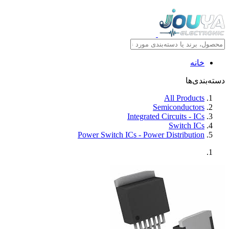
خانه
دسته‌بندی‌ها
All Products
Semiconductors
Integrated Circuits - ICs
Switch ICs
Power Switch ICs - Power Distribution