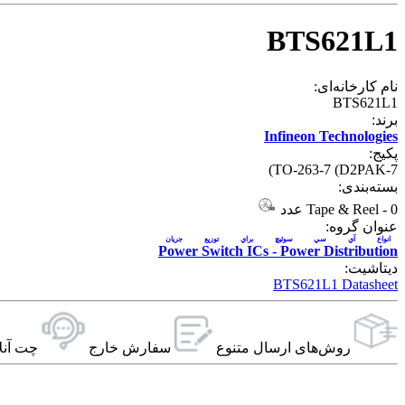
BTS621L1
نام کارخانه‌ای:
BTS621L1
برند:
Infineon Technologies
پکیج:
TO-263-7 (D2PAK-7)
بسته‌بندی:
0 عدد
-
Tape & Reel
عنوان گروه:
انواع آي سي سوئیچ براي توزيع جريان
Power Switch ICs - Power Distribution
دیتاشیت:
BTS621L1 Datasheet
روش‌های ارسال‌ متنوع
سفارش خارج
چت آنل