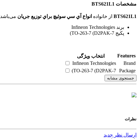
مشخصات BTS621L1
BTS621L1
از خانواده
انواع آي سي سوئیچ براي توزيع جريان
می‌باشد. ویژگی‌های فنی این محصول براساس
برند Infineon Technologies
پکیج TO-263-7 (D2PAK-7)
Features
انتخاب ویژگی
Infineon Technologies
Brand
TO-263-7 (D2PAK-7)
Package
جستجوی مشابه
نظرات
ارسال نظر جدید