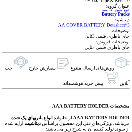
0 عدد
-
Tape & Reel
عنوان گروه:
انواع باتريهاي پک شده
Battery Packs
دیتاشیت:
3*AA COVER BATTERY Datasheet
توضیحات:
جای باطری قلمی 3تایی.
توضیحات فروش:
جای باطری قلمی 3تایی.
روش‌های ارسال‌ متنوع
سفارش خارج
چت
آنلاین
پیش خرید هوشمندانه
مشخصات AAA BATTERY HOLDER
AAA BATTERY HOLDER
از خانواده
انواع باتريهاي پک شده
می‌باشد. ویژگی‌های فنی این محصول براساس
دیتاشیت
ارایه شده
از سوی تولید کننده آن به شرح زیر می باشد: