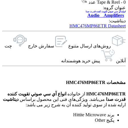
0 عدد
-
Tape & Reel
عنوان گروه:
انواع آي سي صوتي تقويت کننده قدرت صدا
Audio Amplifiers
دیتاشیت:
HMC476MP86ETR Datasheet
روش‌های ارسال‌ متنوع
سفارش خارج
چت
آنلاین
پیش خرید هوشمندانه
مشخصات HMC476MP86ETR
HMC476MP86ETR
از خانواده
انواع آي سي صوتي تقويت کننده
قدرت صدا
می‌باشد. ویژگی‌های فنی این محصول براساس
دیتاشیت
ارایه شده از سوی تولید کننده آن به شرح زیر می باشد:
برند Hittite Microwave
پکیج Other