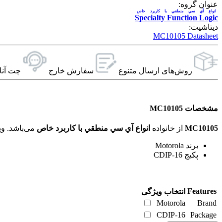
عنوان گروه:
انواع آي سي منطقي با کاربرد خاص
Specialty Function Logic
دیتاشیت:
MC10105 Datasheet
روش‌های ارسال‌ متنوع
سفارش خارج
چت آنل
مشخصات MC10105
MC10105
از خانواده
انواع آي سي منطقي با کاربرد خاص
می‌باشد. ویژگی‌های فنی این محصول براساس
برند Motorola
پکیج CDIP-16
Features
انتخاب ویژگی
Motorola
Brand
CDIP-16
Package