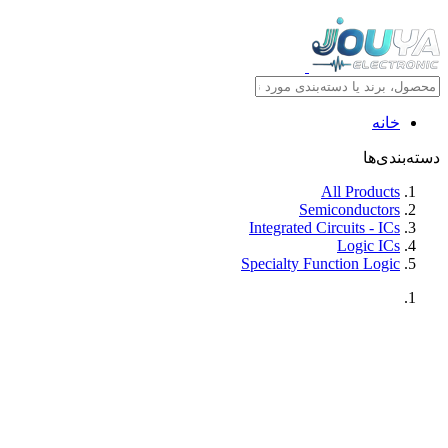
خانه
دسته‌بندی‌ها
All Products
Semiconductors
Integrated Circuits - ICs
Logic ICs
Specialty Function Logic