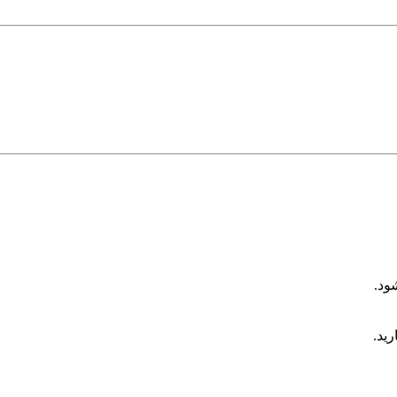
ود.
رید.