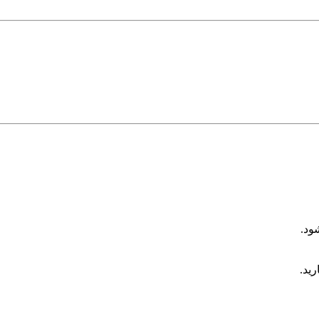
ود.
رید.