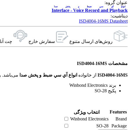
عنوان گروه:
انواع آي سي ضبط و پخش صدا
Interface - Voice Record and Playback
دیتاشیت:
ISD4004-16MS Datasheet
روش‌های ارسال‌ متنوع
سفارش خارج
چت آنل
مشخصات ISD4004-16MS
ISD4004-16MS
از خانواده
انواع آي سي ضبط و پخش صدا
می‌باشد. ویژگی‌های فنی این محصول براساس
برند Winbond Electronics
پکیج SO-28
Features
انتخاب ویژگی
Winbond Electronics
Brand
SO-28
Package