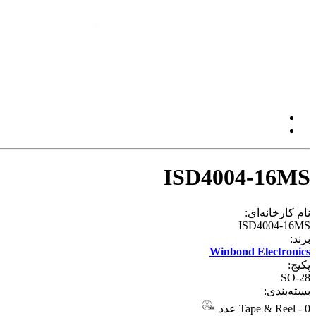
ISD4004-16MS
نام کارخانه‌ای:
ISD4004-16MS
برند:
Winbond Electronics
پکیج:
SO-28
بسته‌بندی:
0 عدد
-
Tape & Reel