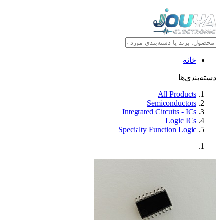
خانه
دسته‌بندی‌ها
All Products
Semiconductors
Integrated Circuits - ICs
Logic ICs
Specialty Function Logic