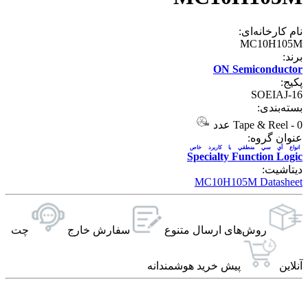
نام کارخانه‌ای:
MC10H105M
برند:
ON Semiconductor
پکیج:
SOEIAJ-16
بسته‌بندی:
0 عدد
-
Tape & Reel
عنوان گروه:
انواع آي سي منطقي با کاربرد خاص
Specialty Function Logic
دیتاشیت:
MC10H105M Datasheet
روش‌های ارسال‌ متنوع
سفارش خارج
چت
آنلاین
پیش خرید هوشمندانه