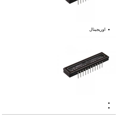
اوریجینال