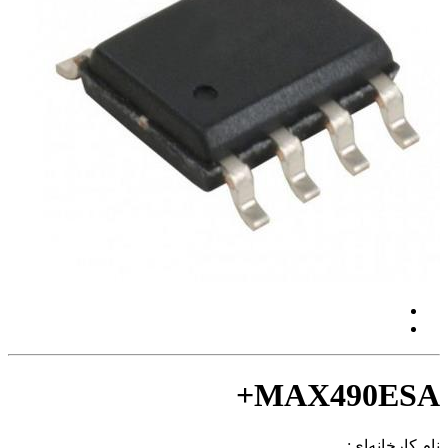
MAX490ESA+
نام کارخانه‌ای: