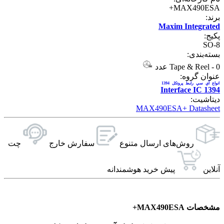
MAX490ESA+
برند:
Maxim Integrated
پکیج:
SO-8
بسته‌بندی:
0 عدد
-
Tape & Reel
عنوان گروه:
انواع آي سي رابط پروتکل 1394
1394 Interface IC
دیتاشیت:
MAX490ESA+ Datasheet
روش‌های ارسال‌ متنوع
سفارش خارج
چت
آنلاین
پیش خرید هوشمندانه
مشخصات MAX490ESA+