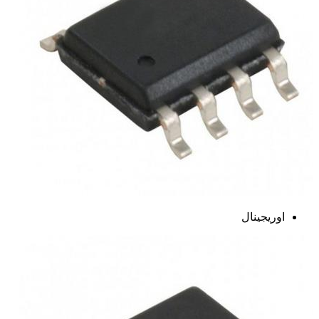
اوریجینال