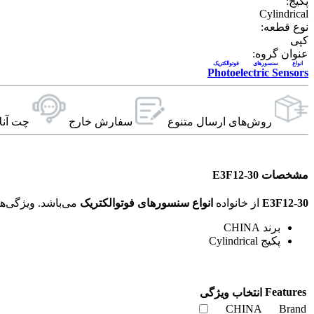
پکیج:
Cylindrical
نوع قطعه:
کپی
عنوان گروه:
انواع سنسورهای فوتوالکتریک
Photoelectric Sensors
روش‌های ارسال‌ متنوع
سفارش خارج
چت آنل
مشخصات E3F12-30
E3F12-30
از خانواده
انواع سنسورهای فوتوالکتریک
می‌باشد. ویژگی‌های فنی این محصول براساس
برند CHINA
پکیج Cylindrical
Features
انتخاب ویژگی
CHINA
Brand