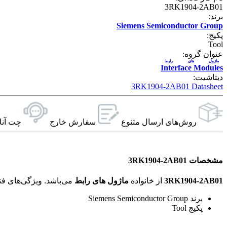
3RK1904-2AB01
برند:
Siemens Semiconductor Group
پکیج:
Tool
عنوان گروه:
ماژول های رابط
Interface Modules
دیتاشیت:
3RK1904-2AB01 Datasheet
روش‌های ارسال‌ متنوع
سفارش خارج
چت آنل
مشخصات 3RK1904-2AB01
3RK1904-2AB01
از خانواده
ماژول های رابط
می‌باشد. ویژگی‌های فنی این محصول براساس
برند Siemens Semiconductor Group
پکیج Tool