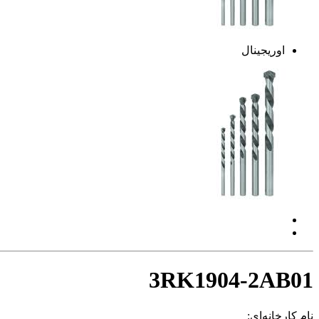
اوریجینال
3RK1904-2AB01
نام کارخانه‌ای: