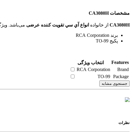
مشخصات CA3080H
CA3080H
از خانواده
انواع آي سي تقویت کننده عرضی
می‌باشد. ویژگی‌های فنی این محصول براساس
برند RCA Corporation
پکیج TO-99
Features
انتخاب ویژگی
RCA Corporation
Brand
TO-99
Package
جستجوی مشابه
نظرات