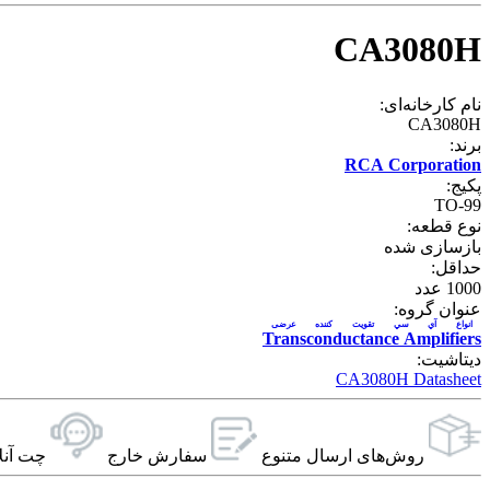
CA3080H
نام کارخانه‌ای:
CA3080H
برند:
RCA Corporation
پکیج:
TO-99
نوع قطعه:
بازسازی شده
حداقل:
1000
عدد
عنوان گروه:
انواع آي سي تقویت کننده عرضی
Transconductance Amplifiers
دیتاشیت:
CA3080H Datasheet
روش‌های ارسال‌ متنوع
سفارش خارج
چت آنل