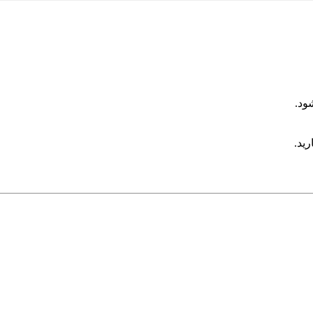
ود.
رید.