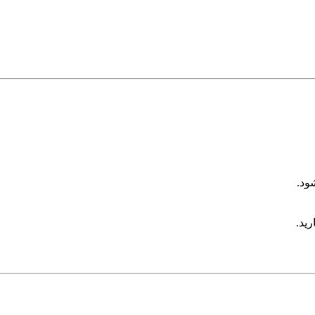
ود.
رید.