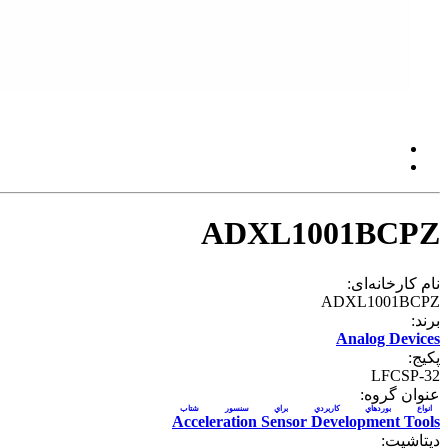
ADXL1001BCPZ
نام کارخانه‌ای:
ADXL1001BCPZ
برند:
Analog Devices
پکیج:
LFCSP-32
عنوان گروه:
انواع بوردهاي کاربردي براي سنسور شتاب
Acceleration Sensor Development Tools
دیتاشیت: