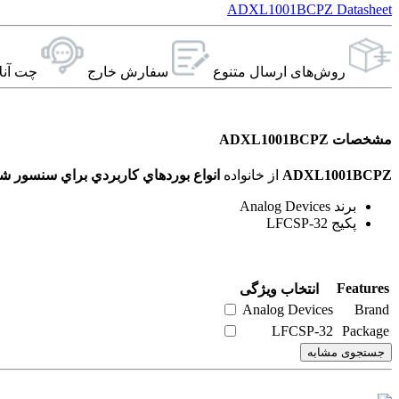
ADXL1001BCPZ Datasheet
روش‌های ارسال‌ متنوع
سفارش خارج
چت آنل
مشخصات ADXL1001BCPZ
ADXL1001BCPZ
از خانواده
انواع بوردهاي کاربردي براي سنسور ش
برند Analog Devices
پکیج LFCSP-32
Features
انتخاب ویژگی
Analog Devices
Brand
LFCSP-32
Package
جستجوی مشابه