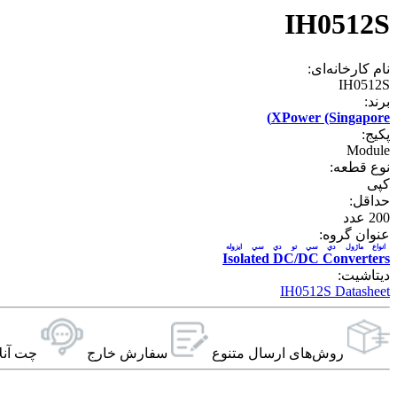
IH0512S
نام کارخانه‌ای:
IH0512S
برند:
XPower (Singapore)
پکیج:
Module
نوع قطعه:
کپی
حداقل:
200
عدد
عنوان گروه:
انواع ماژول دي سي تو دي سي ايزوله
Isolated DC/DC Converters
دیتاشیت:
IH0512S Datasheet
روش‌های ارسال‌ متنوع
سفارش خارج
چت آنل