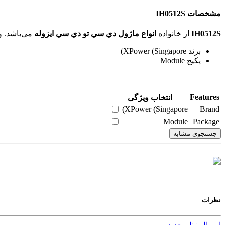
مشخصات IH0512S
IH0512S
از خانواده
انواع ماژول دي سي تو دي سي ايزوله
می‌باشد. ویژگی‌های فنی این محصول براساس
برند XPower (Singapore)
پکیج Module
Features
انتخاب ویژگی
XPower (Singapore)
Brand
Module
Package
جستجوی مشابه
نظرات