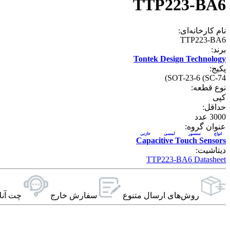
TTP223-BA6
نام کارخانه‌ای:
TTP223-BA6
برند:
Tontek Design Technology
پکیج:
SOT-23-6 (SC-74)
نوع قطعه:
کپی
حداقل:
3000
عدد
عنوان گروه:
انواع سنسور لمسی خازنی
Capacitive Touch Sensors
دیتاشیت:
TTP223-BA6 Datasheet
روش‌های ارسال‌ متنوع
سفارش خارج
چت آنل