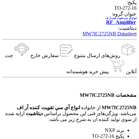
پکیج:
TO-272-16
عنوان گروه:
انواع آي سي تقويت کننده آر اف
RF Amplifier
دیتاشیت:
MW7IC2725NB Datasheet
روش‌های ارسال‌ متنوع
سفارش خارج
چت
آنلاین
پیش خرید هوشمندانه
مشخصات MW7IC2725NB
MW7IC2725NB
از خانواده
انواع آي سي تقويت کننده آر اف
می‌باشد. ویژگی‌های فنی این محصول براساس
دیتاشیت
ارایه شده
از سوی تولید کننده آن به شرح زیر می باشد:
برند NXP
پکیج TO-272-16