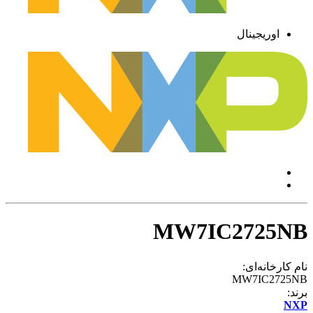
اوریجینال
MW7IC2725NB
نام کارخانه‌ای:
MW7IC2725NB
برند:
NXP