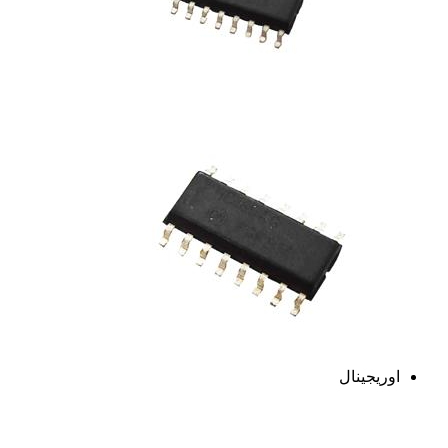
اوریجینال