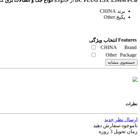
DC PLUG 1.3X 3.5MM PCB
از خانواده
انواع جک و اتصالات برق
می‌باشد. ویژگی‌های فنی این محصول براساس
برند CHINA
پکیج Other
Features
انتخاب ویژگی
CHINA
Brand
Other
Package
جستجوی مشابه
نظرات
ارسال نظر جدید
ناموجود-سفارش دهید
زمان تحویل 3 روزه