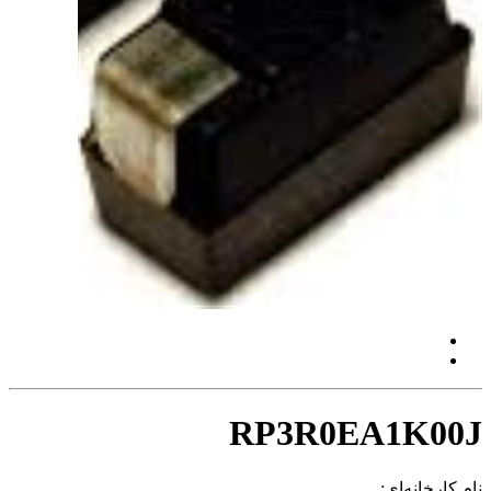
RP3R0EA1K00J
نام کارخانه‌ای: