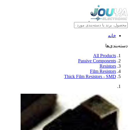
خانه
دسته‌بندی‌ها
All Products
Passive Components
Resistors
Film Resistors
Thick Film Resistors - SMD