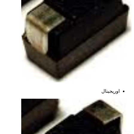
اوریجینال