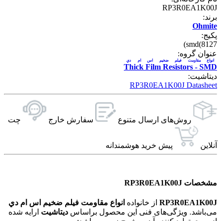
RP3R0EA1K00J
برند:
Ohmite
پکیج:
smd(8127)
عنوان گروه:
انواع مقاومت فیلم ضخیم اس ام دي
Thick Film Resistors - SMD
دیتاشیت:
RP3R0EA1K00J Datasheet
روش‌های ارسال‌ متنوع
سفارش خارج
چت
آنلاین
پیش خرید هوشمندانه
مشخصات RP3R0EA1K00J
RP3R0EA1K00J
از خانواده
انواع مقاومت فیلم ضخیم اس ام دي
می‌باشد. ویژگی‌های فنی این محصول براساس
دیتاشیت
ارایه شده