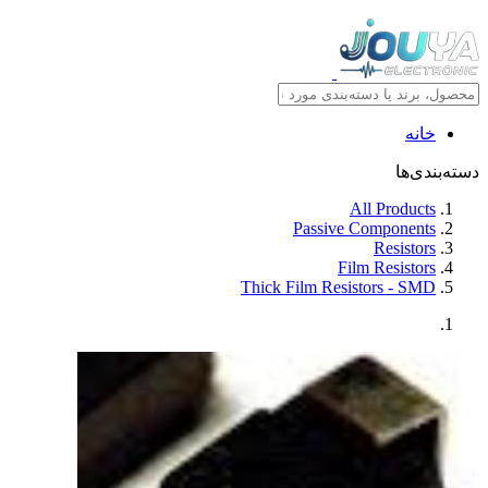
خانه
دسته‌بندی‌ها
All Products
Passive Components
Resistors
Film Resistors
Thick Film Resistors - SMD