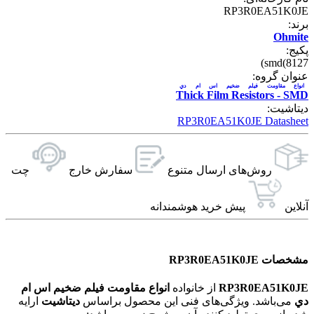
RP3R0EA51K0JE
برند:
Ohmite
پکیج:
smd(8127)
عنوان گروه:
انواع مقاومت فیلم ضخیم اس ام دي
Thick Film Resistors - SMD
دیتاشیت:
RP3R0EA51K0JE Datasheet
روش‌های ارسال‌ متنوع
سفارش خارج
چت
آنلاین
پیش خرید هوشمندانه
مشخصات RP3R0EA51K0JE
RP3R0EA51K0JE
از خانواده
انواع مقاومت فیلم ضخیم اس ام
دي
می‌باشد. ویژگی‌های فنی این محصول براساس
دیتاشیت
ارایه