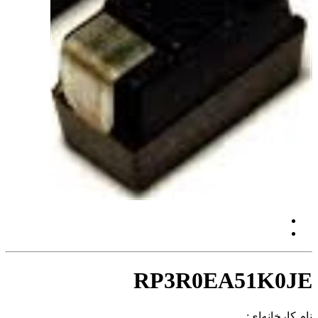
RP3R0EA51K0JE
نام کارخانه‌ای: