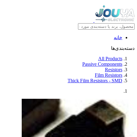
خانه
دسته‌بندی‌ها
All Products
Passive Components
Resistors
Film Resistors
Thick Film Resistors - SMD