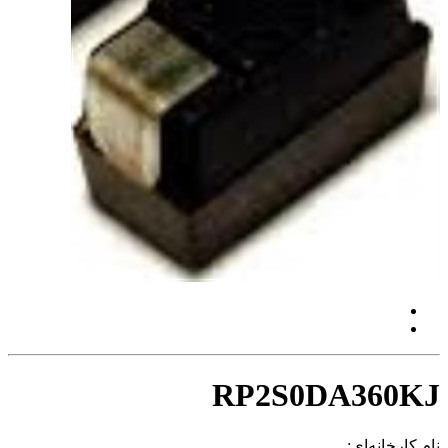
RP2S0DA360KJ
نام کارخانه‌ای: