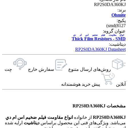
RP2S0DA360KJ
برند:
Ohmite
پکیج:
smd(8127)
عنوان گروه:
انواع مقاومت فیلم ضخیم اس ام دي
Thick Film Resistors - SMD
دیتاشیت:
RP2S0DA360KJ Datasheet
روش‌های ارسال‌ متنوع
سفارش خارج
چت
آنلاین
پیش خرید هوشمندانه
مشخصات RP2S0DA360KJ
RP2S0DA360KJ
از خانواده
انواع مقاومت فیلم ضخیم اس ام دي
می‌باشد. ویژگی‌های فنی این محصول براساس
دیتاشیت
ارایه شده