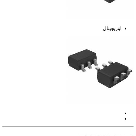
اوریجینال