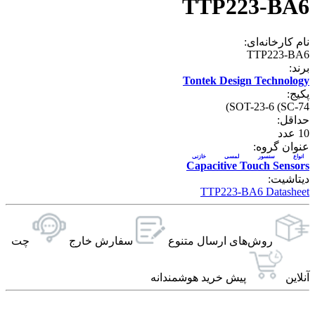
TTP223-BA6
نام کارخانه‌ای:
TTP223-BA6
برند:
Tontek Design Technology
پکیج:
SOT-23-6 (SC-74)
حداقل:
10
عدد
عنوان گروه:
انواع سنسور لمسی خازنی
Capacitive Touch Sensors
دیتاشیت:
TTP223-BA6 Datasheet
روش‌های ارسال‌ متنوع
سفارش خارج
چت
آنلاین
پیش خرید هوشمندانه