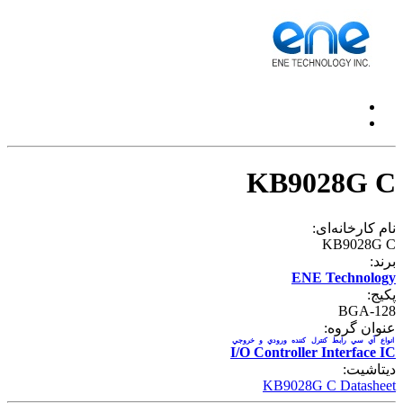
KB9028G C
نام کارخانه‌ای:
KB9028G C
برند:
ENE Technology
پکیج:
BGA-128
عنوان گروه:
انواع آي سي رابط کنترل کننده ورودي و خروجي
I/O Controller Interface IC
دیتاشیت:
KB9028G C Datasheet