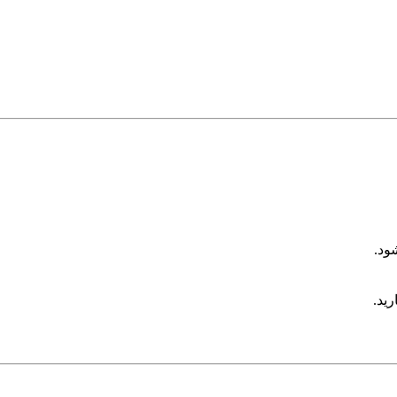
ود.
رید.