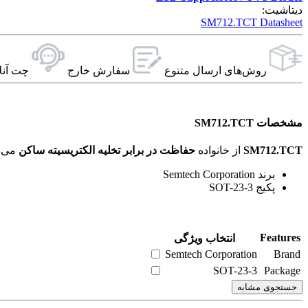
دیتاشیت:
SM712.TCT Datasheet
روش‌های ارسال‌ متنوع
سفارش خارج
چت آنل
مشخصات SM712.TCT
SM712.TCT
از خانواده
حفاظت در برابر تخلیه الکتریسیته ساکن
می‌باشد. ویژگی‌های فنی این محصول براساس
برند Semtech Corporation
پکیج SOT-23-3
Features
انتخاب ویژگی
Semtech Corporation
Brand
SOT-23-3
Package
جستجوی مشابه