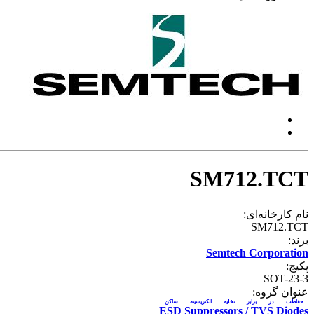
SM712.TCT
نام کارخانه‌ای:
SM712.TCT
برند:
Semtech Corporation
پکیج:
SOT-23-3
عنوان گروه:
حفاظت در برابر تخلیه الکتریسیته ساکن
ESD Suppressors / TVS Diodes