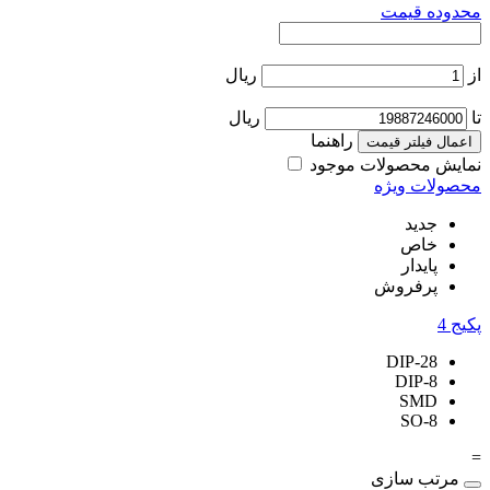
محدوده قیمت
از
ریال
تا
ریال
راهنما
اعمال فیلتر قیمت
نمایش محصولات موجود
محصولات ویژه
جدید
خاص
پایدار
پرفروش
پکیج
4
DIP-28
DIP-8
SMD
SO-8
=
مرتب سازی