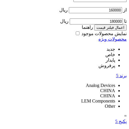
از
ریال
تا
ریال
راهنما
اعمال فیلتر قیمت
نمایش محصولات موجود
محصولات ویژه
جدید
خاص
پایدار
پرفروش
برند
5
Analog Devices
CHINA
CHINA
LEM Components
Other
=
پکیج
5