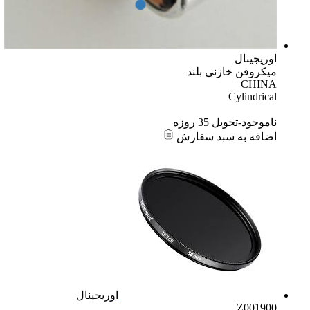
اوریجینال
میکروفن خازنی بلند
CHINA
Cylindrical
ناموجود-تحویل 35 روزه
اضافه به سبد سفارش
اوریجینال
Z001900