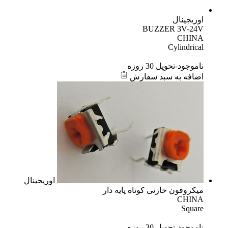
اوریجینال
BUZZER 3V-24V
CHINA
Cylindrical
ناموجود-تحویل 30 روزه
اضافه به سبد سفارش
اوریجینال
میکروفون خازنی کوتاه پایه دار
CHINA
Square
ناموجود-تحویل 30 روزه