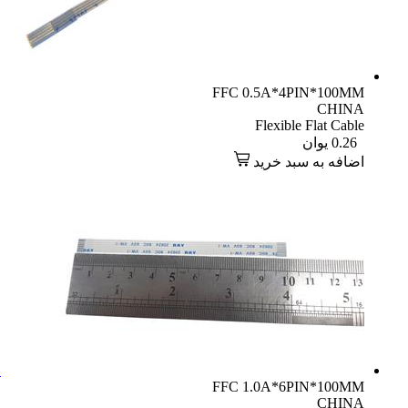
FFC 0.5A*4PIN*100MM
CHINA
Flexible Flat Cable
0.26
یوان
اضافه به سبد خرید
FFC 1.0A*6PIN*100MM
CHINA