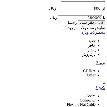
از
ریال
تا
ریال
راهنما
اعمال فیلتر قیمت
نمایش محصولات موجود
محصولات ویژه
جدید
خاص
پایدار
پرفروش
برند
2
CHINA
Other
=
پکیج
5
Board
Connector
Flexible Flat Cable