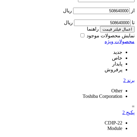
از
ریال
تا
ریال
راهنما
اعمال فیلتر قیمت
نمایش محصولات موجود
محصولات ویژه
جدید
خاص
پایدار
پرفروش
برند
2
Other
Toshiba Corporation
=
پکیج
2
CDIP-22
Module