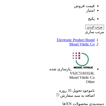
قیمت فروش
امتیاز
پکیج
مرتب کردن
مرتب سازی
Electronic Product Brand
Mosel Vitelic Co
بازسازی شده
V62C5181024L
Mosel Vitelic Co
Other
ناموجود-تحویل 35 روزه
اضافه به سبد سفارش
دسته‌بندی محصولات
EN/فا