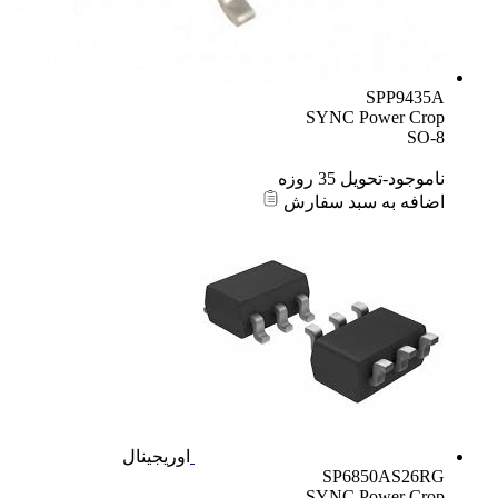
SPP9435A
SYNC Power Crop
SO-8
ناموجود-تحویل 35 روزه
اضافه به سبد سفارش
اوریجینال
SP6850AS26RG
SYNC Power Crop