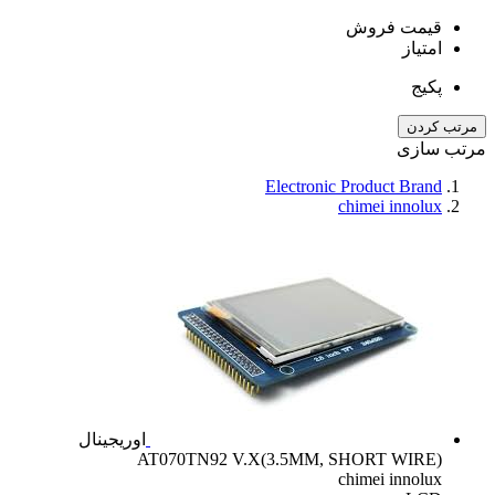
قیمت فروش
امتیاز
پکیج
مرتب کردن
مرتب سازی
Electronic Product Brand
chimei innolux
اوریجینال
AT070TN92 V.X(3.5MM, SHORT WIRE)
chimei innolux