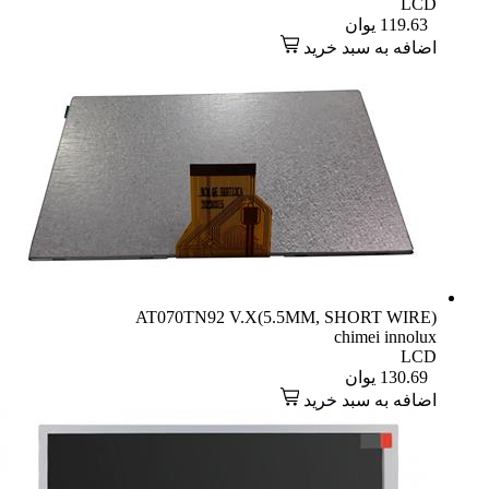
LCD
119.63
یوان
اضافه به سبد خرید
AT070TN92 V.X(5.5MM, SHORT WIRE)
chimei innolux
LCD
130.69
یوان
اضافه به سبد خرید