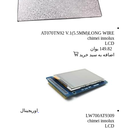
AT070TN92 V.1(5.5MM)LONG WIRE
chimei innolux
LCD
149.82
یوان
اضافه به سبد خرید
اوریجینال
LW700AT9309
chimei innolux
LCD