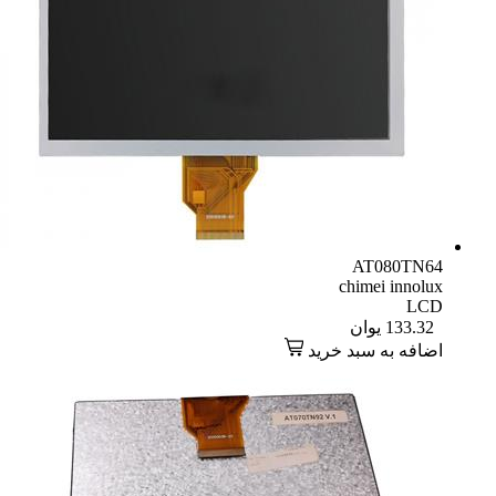
AT080TN64
chimei innolux
LCD
133.32
یوان
اضافه به سبد خرید