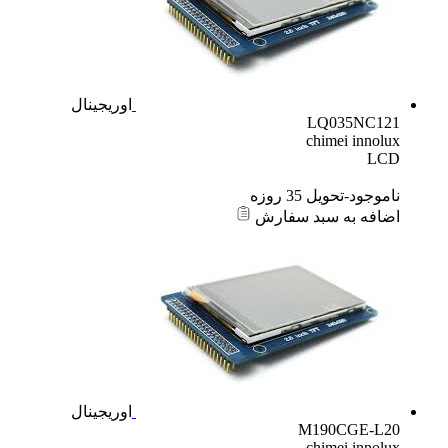
اوریجینال
LQ035NC121
chimei innolux
LCD
ناموجود-تحویل 35 روزه
اضافه به سبد سفارش
اوریجینال
M190CGE-L20
chimei innolux